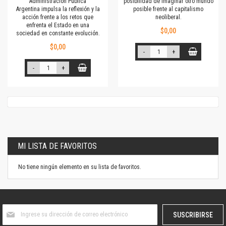
Administración Pública
posibilidad de imaginar otro mundo
Argentina impulsa la reflexión y la
posible frente al capitalismo
acción frente a los retos que
neoliberal.
enfrenta el Estado en una
$0,00
sociedad en constante evolución.
$0,00
-
+
-
+
MI LISTA DE FAVORITOS
No tiene ningún elemento en su lista de favoritos.
Suscríbase
SUSCRIBIRSE
al
boletín