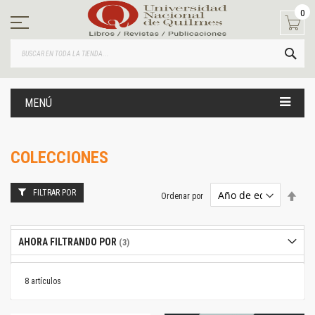
Ir
0
al
contenido
BUS
MENÚ
COLECCIONES
FILTRAR POR
Estab
Ordenar por
dire
desc
AHORA FILTRANDO POR
8
artículos