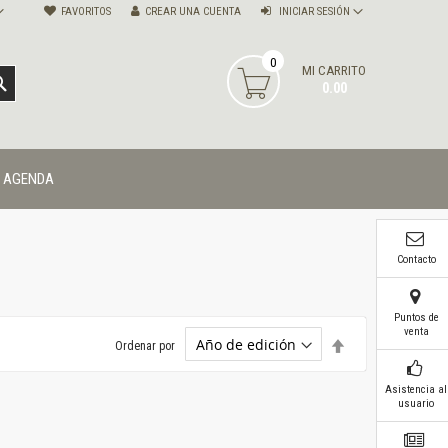
FAVORITOS
CREAR UNA CUENTA
INICIAR SESIÓN
0
MI CARRITO
BUSCAR
0.00
AGENDA
Contacto
Puntos de
venta
Establecer
Ordenar por
dirección
descendente
Asistencia al
usuario