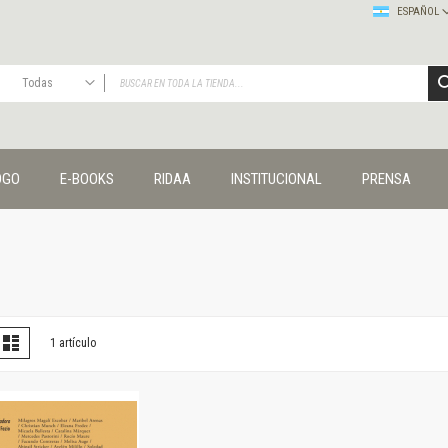
ESPAÑOL
Todas
TODAS
Publicaciones
OGO
E-BOOKS
RIDAA
INSTITUCIONAL
PRENSA
Editorial
Colecciones
Administración y economía
Coedición UNQ / Clacso
Coedición UNQ / UNC
Comunicación y cultura
Crímenes y violencias
er
la
Lista
1
artículo
omo
Cuadernos universitarios
Derechos humanos
Ediciones especiales
Géneros