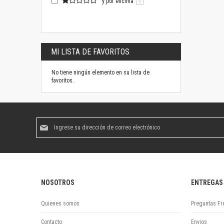
y por encima
0
MI LISTA DE FAVORITOS
No tiene ningún elemento en su lista de
favoritos.
Suscríbase
al
boletín
informativo:
NOSOTROS
ENTREGAS
Quienes somos
Preguntas Fr
Contacto
Envios