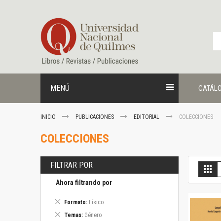
Ir
al
contenido
MENÚ
CATÁL
INICIO
PUBLICACIONES
EDITORIAL
COLECCIONES
COLECCIONES
FILTRAR POR
V
Gril
c
Ahora filtrando por
Eliminar
Formato
Físico
este
Eliminar
Temas
Género
artículo