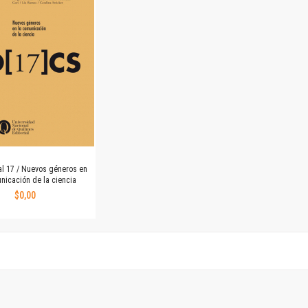
Horizontes en las artes
La ideología argentina y latinoamericana
Las ciudades y las ideas
Serie Nuevas aproximaciones
Serie Clásicos latinoamericanos
Medios&redes
Música y ciencia
Serie Arte sonoro
Nuevos enfoques en ciencia y tecnología
Sociedad-tecnología-ciencia
tal 17 / Nuevos géneros en
Serie digital
nicación de la ciencia
Territorio y acumulación: conflictividades y alternativas
$0,00
Textos y lecturas en ciencias sociales
Serie Punto de encuentros
Publicaciones periódicas
Prismas
Redes
Revista de Ciencias Sociales. Primera época