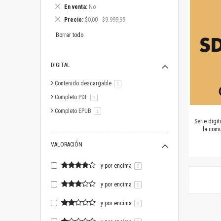
este
Eliminar
En venta
No
artículo
este
Eliminar
Precio
$0,00 - $9.999,99
artículo
este
artículo
Borrar todo
DIGITAL
Contenido descargable
artículo
1
Completo PDF
artículo
1
Completo EPUB
artículo
1
Serie digi
la comu
VALORACIÓN
y por encima
0
y por encima
0
y por encima
0