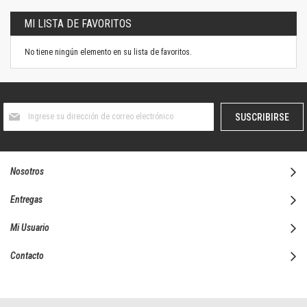
MI LISTA DE FAVORITOS
No tiene ningún elemento en su lista de favoritos.
Suscríbase
SUSCRIBIRSE
al
boletín
informativo:
Nosotros
Entregas
Mi Usuario
Contacto