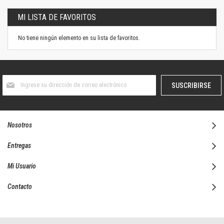
MI LISTA DE FAVORITOS
No tiene ningún elemento en su lista de favoritos.
Suscríbase
SUSCRIBIRSE
al
boletín
informativo:
Nosotros
Entregas
Mi Usuario
Contacto