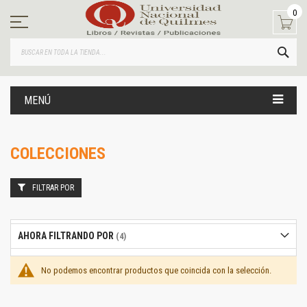
Ir
0
al
contenido
BUS
MENÚ
COLECCIONES
FILTRAR POR
AHORA FILTRANDO POR
No podemos encontrar productos que coincida con la selección.