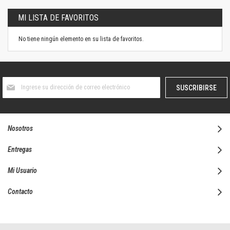
MI LISTA DE FAVORITOS
No tiene ningún elemento en su lista de favoritos.
Suscríbase
SUSCRIBIRSE
al
boletín
informativo:
Nosotros
Entregas
Mi Usuario
Contacto