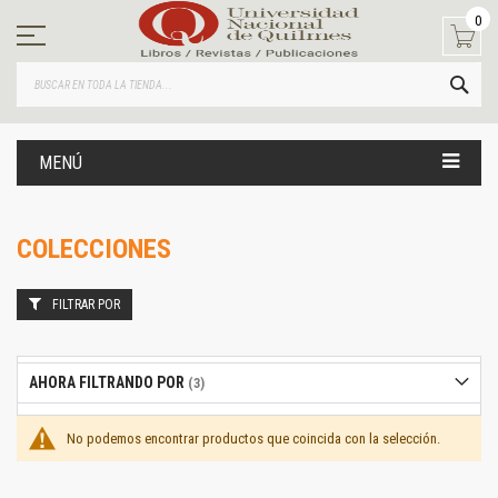
Ir
0
al
contenido
BUS
MENÚ
COLECCIONES
FILTRAR POR
AHORA FILTRANDO POR
No podemos encontrar productos que coincida con la selección.