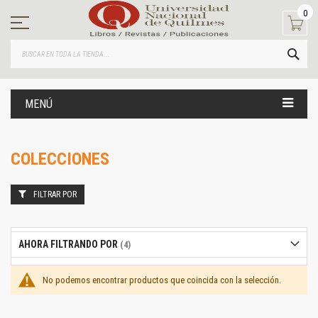
Ir
0
al
contenido
BUS
MENÚ
COLECCIONES
FILTRAR POR
AHORA FILTRANDO POR
No podemos encontrar productos que coincida con la selección.