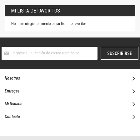
MI LISTA DE FAVORITOS
No tiene ningún elemento en su lista de favoritos.
Suscríbase
SUSCRIBIRSE
al
boletín
informativo:
Nosotros
Entregas
Mi Usuario
Contacto