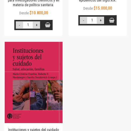
para investigadores científicos y en
epidémicos del siglo XIX.
materia de política sanitaria.
$15.000,00
Desde
$10.800,00
Desde
-
+
-
+
Instituciones y sujetos del cuidado