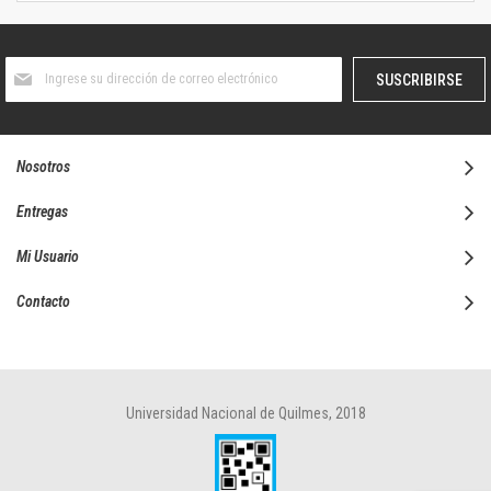
Suscríbase
SUSCRIBIRSE
al
boletín
informativo:
Nosotros
Entregas
Mi Usuario
Contacto
Universidad Nacional de Quilmes, 2018