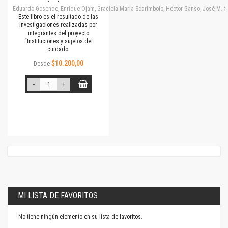
Eduardo Gosende, Enrique Ojám, Graciela María Scarímbolo, Héctor Ganso, José M. Simone
Este libro es el resultado de las
investigaciones realizadas por
integrantes del proyecto
“Instituciones y sujetos del
cuidado.
$10.200,00
Desde
-
+
MI LISTA DE FAVORITOS
No tiene ningún elemento en su lista de favoritos.