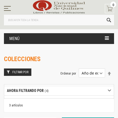
Ir
0
al
contenido
BUS
MENÚ
COLECCIONES
FILTRAR POR
Estab
Ordenar por
dire
desc
AHORA FILTRANDO POR
3
artículos