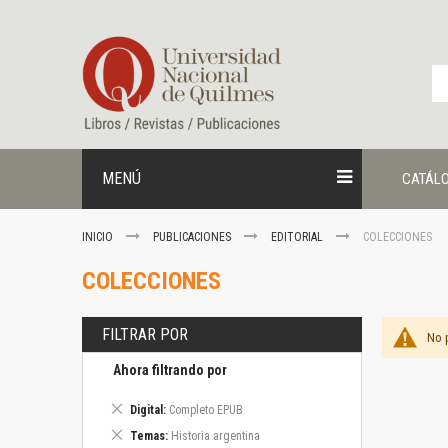
Ir
al
contenido
MENÚ
CATÁL
INICIO
PUBLICACIONES
EDITORIAL
COLECCIONES
COLECCIONES
FILTRAR POR
No 
Ahora filtrando por
Eliminar
Digital
Completo EPUB
este
Eliminar
Temas
Historia argentina
artículo