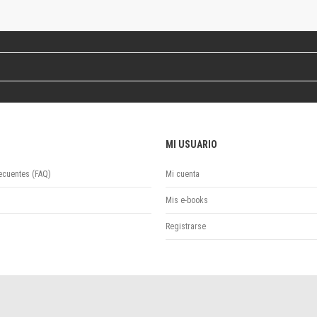
Revista de Ciencias Sociales. Segunda época
Fondo editorial
Biomedicina
Coediciones
Jornadas académicas
La ideología argentina
Libros de arte
Otros títulos
MI USUARIO
Textos para la enseñanza universitaria
Intersecciones
ecuentes (FAQ)
Mi cuenta
Convergencia. Entre memoria y sociedad
Filosofía y ciencia
Mis e-books
Política
Registrarse
Serie Clásica
Serie Contemporánea
Unidad de Publicaciones del Departamento de Ciencia y Tecnología
Colecciones
Universidad Virtual de Quilmes