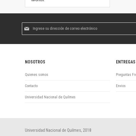
favoritos.
Suscríbase
al
boletín
informativo:
NOSOTROS
ENTREGAS
Quienes somos
Preguntas Fr
Contacto
Envios
Universidad Nacional de Quilmes
Universidad Nacional de Quilmes, 2018