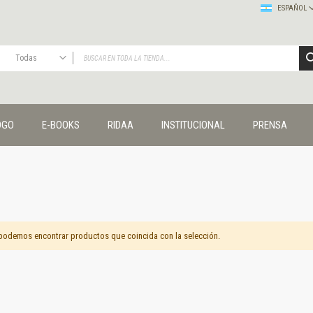
ESPAÑOL
Todas
TODAS
Publicaciones
OGO
E-BOOKS
RIDAA
INSTITUCIONAL
PRENSA
Editorial
Colecciones
Administración y economía
Coedición UNQ / Clacso
Coedición UNQ / UNC
Comunicación y cultura
Crímenes y violencias
podemos encontrar productos que coincida con la selección.
Cuadernos universitarios
Derechos humanos
Ediciones especiales
Géneros