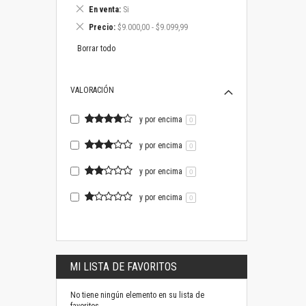
este
Eliminar
En venta
Si
artículo
este
Eliminar
Precio
$9.000,00 - $9.099,99
artículo
este
artículo
Borrar todo
VALORACIÓN
y por encima
0
y por encima
0
y por encima
0
y por encima
0
MI LISTA DE FAVORITOS
No tiene ningún elemento en su lista de