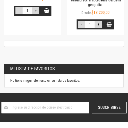
realidad social abordadas desde la
geografía.
-
+
$13.200,00
Desde
-
+
MI LISTA DE FAVORITOS
No tiene ningún elemento en su lista de favoritos.
Suscríbase
SUSCRIBIRSE
al
boletín
informativo: