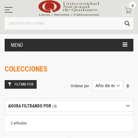
Ir
0
al
contenido
BUS
MENÚ
COLECCIONES
FILTRAR POR
Estab
Ordenar por
dire
desc
AHORA FILTRANDO POR
2
artículos