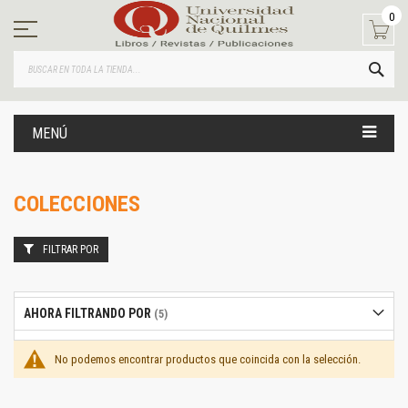
Ir
0
al
contenido
BUS
MENÚ
COLECCIONES
FILTRAR POR
AHORA FILTRANDO POR
No podemos encontrar productos que coincida con la selección.