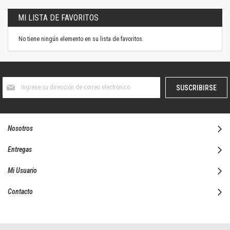
MI LISTA DE FAVORITOS
No tiene ningún elemento en su lista de favoritos.
Suscríbase
SUSCRIBIRSE
al
boletín
informativo:
Nosotros
Entregas
Mi Usuario
Contacto