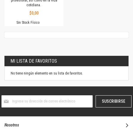
profesional, así como en la vida
cotidiana.
$0,00
Sin Stock Físico
MI LISTA DE FAVORITOS
No tiene ningún elemento en su lista de favoritos.
Suscríbase
SUSCRIBIRSE
al
boletín
informativo:
Nosotros