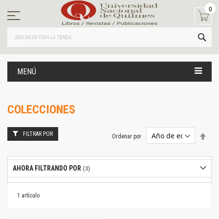
Ir
0
al
contenido
BUS
MENÚ
COLECCIONES
FILTRAR POR
Estab
Ordenar por
dire
desc
AHORA FILTRANDO POR
1
artículo