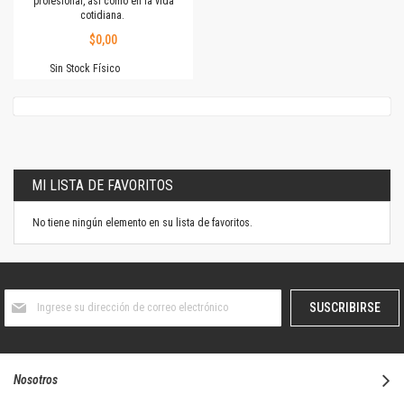
profesional, así como en la vida
cotidiana.
$0,00
Sin Stock Físico
MI LISTA DE FAVORITOS
No tiene ningún elemento en su lista de favoritos.
Suscríbase
SUSCRIBIRSE
al
boletín
informativo:
Nosotros