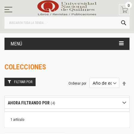
Ir
0
al
contenido
BUS
MENÚ
COLECCIONES
FILTRAR POR
Estab
Ordenar por
dire
desc
AHORA FILTRANDO POR
1
artículo