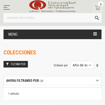
Ir
0
al
contenido
BUS
MENÚ
COLECCIONES
FILTRAR POR
Estab
Ordenar por
dire
desc
AHORA FILTRANDO POR
1
artículo