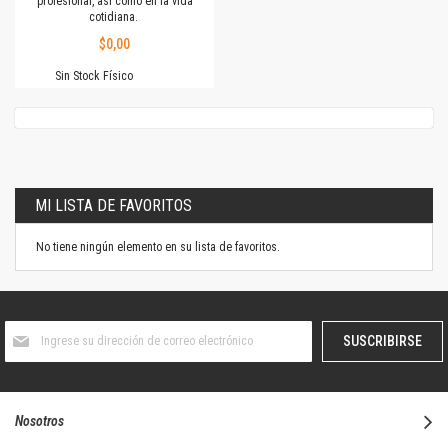
profesional, así como en la vida
cotidiana.
$0,00
Sin Stock Físico
MI LISTA DE FAVORITOS
No tiene ningún elemento en su lista de favoritos.
Suscríbase
SUSCRIBIRSE
al
boletín
informativo:
Nosotros