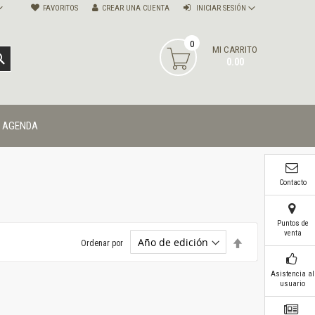
FAVORITOS
CREAR UNA CUENTA
INICIAR SESIÓN
0
MI CARRITO
BUSCAR
0.00
AGENDA
Contacto
Puntos de
venta
Establecer
Ordenar por
dirección
descendente
Asistencia al
usuario