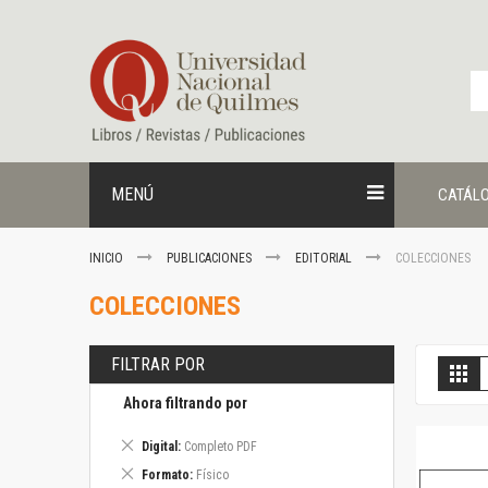
Ir
al
contenido
MENÚ
CATÁL
INICIO
PUBLICACIONES
EDITORIAL
COLECCIONES
COLECCIONES
FILTRAR POR
V
Gril
c
Ahora filtrando por
Eliminar
Digital
Completo PDF
este
Eliminar
Formato
Físico
artículo