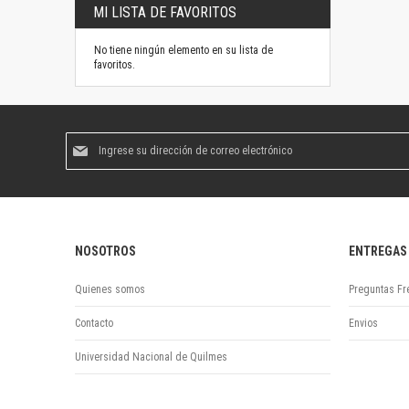
MI LISTA DE FAVORITOS
No tiene ningún elemento en su lista de
favoritos.
Suscríbase
al
boletín
informativo:
NOSOTROS
ENTREGAS
Quienes somos
Preguntas Fr
Contacto
Envios
Universidad Nacional de Quilmes