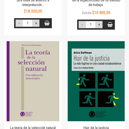
otra línea de análisis e
de la especificidad de su método
interpretación…
de trabajo.
$18.000,00
$10.800,00
Desde
-
+
-
+
La teoría de la selección natural
Huir de la justicia