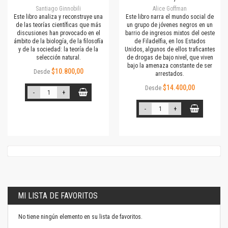
Santiago Ginnobili
Alice Goffman
Este libro analiza y reconstruye una
Este libro narra el mundo social de
de las teorías científicas que más
un grupo de jóvenes negros en un
discusiones han provocado en el
barrio de ingresos mixtos del oeste
ámbito de la biología, de la filosofía
de Filadelfia, en los Estados
y de la sociedad: la teoría de la
Unidos, algunos de ellos traficantes
selección natural.
de drogas de bajo nivel, que viven
bajo la amenaza constante de ser
$10.800,00
Desde
arrestados.
$14.400,00
Desde
-
+
-
+
MI LISTA DE FAVORITOS
No tiene ningún elemento en su lista de favoritos.