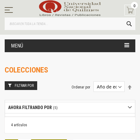
Ir
0
al
contenido
BUS
MENÚ
COLECCIONES
FILTRAR POR
Estab
Ordenar por
dire
desc
AHORA FILTRANDO POR
4
artículos