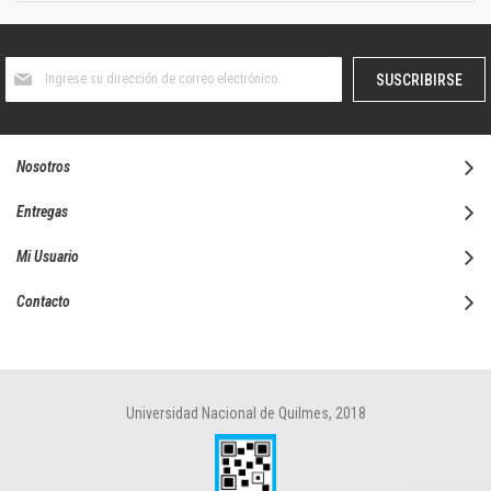
Suscríbase
SUSCRIBIRSE
al
boletín
informativo:
Nosotros
Entregas
Mi Usuario
Contacto
Universidad Nacional de Quilmes, 2018