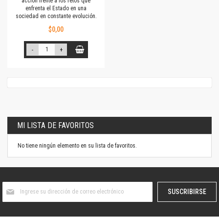
acción frente a los retos que
enfrenta el Estado en una
sociedad en constante evolución.
$0,00
-
+
MI LISTA DE FAVORITOS
No tiene ningún elemento en su lista de favoritos.
Suscríbase
SUSCRIBIRSE
al
boletín
informativo: