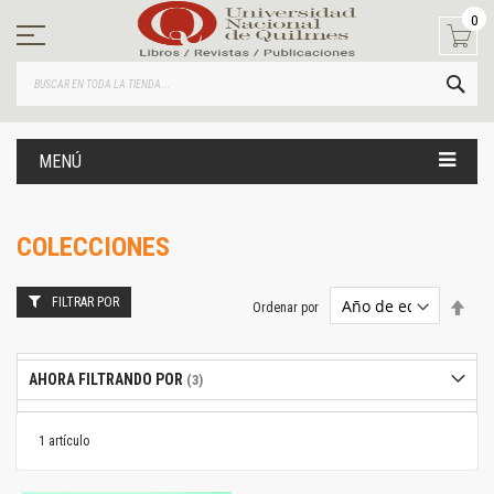
Ir
0
al
contenido
BUS
MENÚ
COLECCIONES
FILTRAR POR
Estab
Ordenar por
dire
desc
AHORA FILTRANDO POR
1
artículo