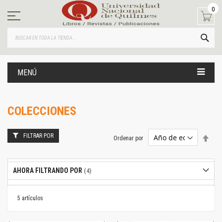
Ir
0
al
contenido
BUS
MENÚ
COLECCIONES
FILTRAR POR
Estab
Ordenar por
dire
desc
AHORA FILTRANDO POR
5
artículos