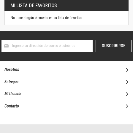
MI LISTA DE FAVORITOS
No tiene ningún elemento en su lista de favoritos.
Suscríbase
SUSCRIBIRSE
al
boletín
informativo:
Nosotros
Entregas
Mi Usuario
Contacto