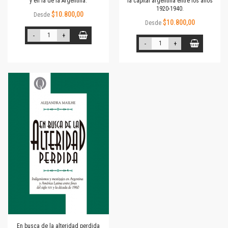
y en la de la Argentina.
la capital argentina entre los años
1920-1940.
$10.800,00
Desde
$10.800,00
Desde
-
+
-
+
En busca de la alteridad perdida