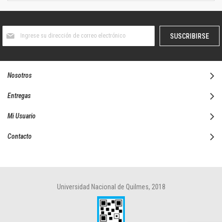
Suscríbase
SUSCRIBIRSE
al
boletín
informativo:
Nosotros
Entregas
Mi Usuario
Contacto
Universidad Nacional de Quilmes, 2018