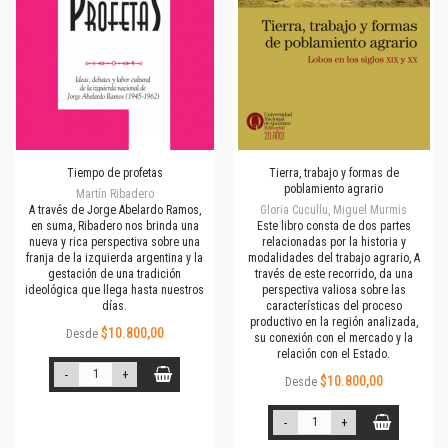
Tiempo de profetas
Tierra, trabajo y formas de
poblamiento agrario
Martín Ribadero
A través de Jorge Abelardo Ramos,
Gloria Cucullu, Miguel Murmis
en suma, Ribadero nos brinda una
Este libro consta de dos partes
nueva y rica perspectiva sobre una
relacionadas por la historia y
franja de la izquierda argentina y la
modalidades del trabajo agrario, A
gestación de una tradición
través de este recorrido, da una
ideológica que llega hasta nuestros
perspectiva valiosa sobre las
días.
características del proceso
productivo en la región analizada,
$10.800,00
Desde
su conexión con el mercado y la
relación con el Estado.
-
+
$10.800,00
Desde
-
+