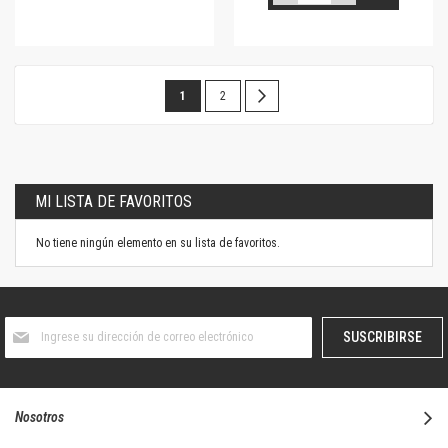
Página
Estás
Página
Página
Siguiente
1
2
leyendo
la
página
MI LISTA DE FAVORITOS
No tiene ningún elemento en su lista de favoritos.
Suscríbase
SUSCRIBIRSE
al
boletín
informativo:
Nosotros