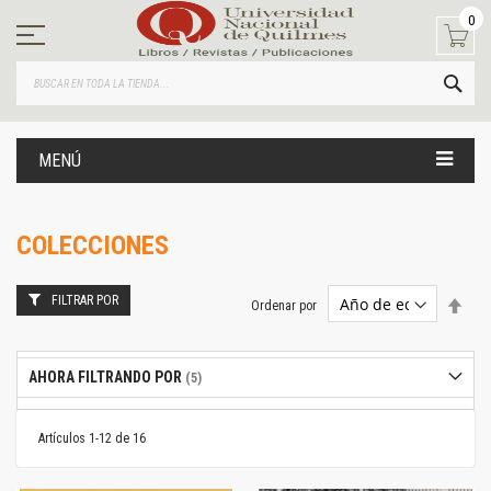
Ir
0
al
contenido
BUS
MENÚ
COLECCIONES
FILTRAR POR
Estab
Ordenar por
dire
desc
AHORA FILTRANDO POR
Artículos
1
-
12
de
16