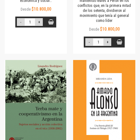
económica y social…
mantenido leales a Perón en los
conflictos que, en la primera mitad
$10.800,00
Desde
de los setenta, dividieron al
movimiento que tenía al general
como líder
-
+
$10.800,00
Desde
-
+