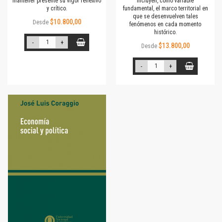
mantener presente su vigor reflexivo
incluyen, como variable
y crítico.
fundamental, el marco territorial en
que se desenvuelven tales
$10.800,00
Desde
fenómenos en cada momento
histórico.
-
+
$13.800,00
Desde
-
+