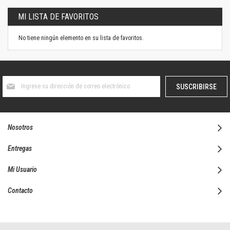
MI LISTA DE FAVORITOS
No tiene ningún elemento en su lista de favoritos.
Suscríbase
SUSCRIBIRSE
al
boletín
informativo:
Nosotros
Entregas
Mi Usuario
Contacto