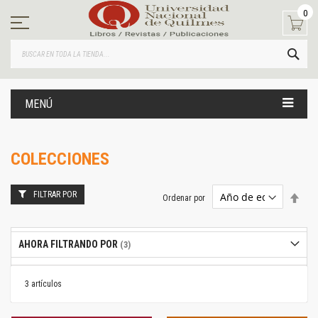
Ir
0
al
contenido
BUS
MENÚ
COLECCIONES
FILTRAR POR
Estab
Ordenar por
dire
desc
AHORA FILTRANDO POR
3
artículos