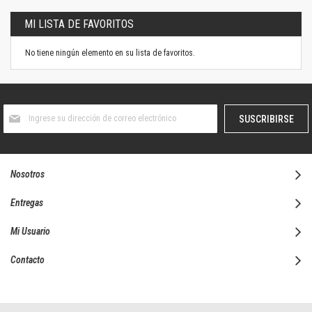
MI LISTA DE FAVORITOS
No tiene ningún elemento en su lista de favoritos.
Suscríbase
SUSCRIBIRSE
al
boletín
informativo:
Nosotros
Entregas
Mi Usuario
Contacto