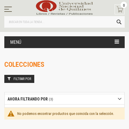
Ir
0
al
contenido
BUS
MENÚ
COLECCIONES
FILTRAR POR
AHORA FILTRANDO POR
No podemos encontrar productos que coincida con la selección.