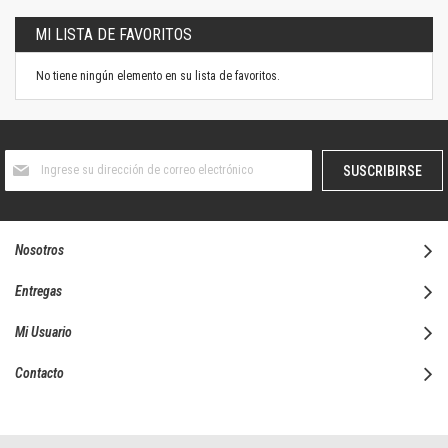
MI LISTA DE FAVORITOS
No tiene ningún elemento en su lista de favoritos.
Suscríbase
SUSCRIBIRSE
al
boletín
informativo:
Nosotros
Entregas
Mi Usuario
Contacto