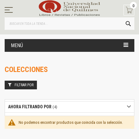
Ir
0
al
contenido
BUS
MENÚ
COLECCIONES
FILTRAR POR
AHORA FILTRANDO POR
No podemos encontrar productos que coincida con la selección.