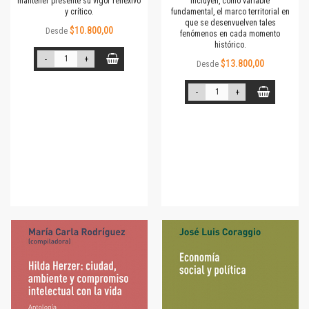
mantener presente su vigor reflexivo
incluyen, como variable
y crítico.
fundamental, el marco territorial en
que se desenvuelven tales
$10.800,00
Desde
fenómenos en cada momento
histórico.
-
+
$13.800,00
Desde
-
+