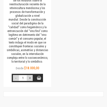
de los estudios sobre la
reestructuración reciente de la
vitivinicultura mendocina y los
procesos de transformación y
globalización a nivel
mundial. Desde la construcción
social del paradigma de la
“calidad” como hegemónico y la
entronización del “vino fino” como
legítimo en detrimento del “vino
común” y el consumo popular, el
texto indaga el modo en que se
constituyen fronteras sociales y
simbólicas, asimetrías y distancias
sociales, en la interrelación
compleja entre lo socioeconómico,
lo territorial y lo simbólico.
$18.000,00
Desde
-
+