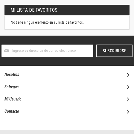
MI LISTA DE FAVORITOS
No tiene ningún elemento en su lista de favoritos.
Suscríbase
SUSCRIBIRSE
al
boletín
informativo:
Nosotros
Entregas
Mi Usuario
Contacto