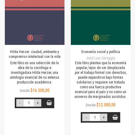
Hilda Herzer: ciudad, ambiente y
Economía social y política
compromiso intelectual con la vida
José Luis Coraggio
Este libro es una selección de la
Este libro plantea que la economía
obra de la socióloga e
popular, lejos de ser desplazada
investigadora Hilda Herzer, una
por el trabajo formal con derechos,
antología esencial de su extensa
puede expandirse bajo formas
producción académica.
solidarias y requiere ser tratada
como una fuerza productiva
$16.500,00
Desde
esencial para el país y no como un
universo de marginados asistidos.
-
+
$12.000,00
Desde
-
+