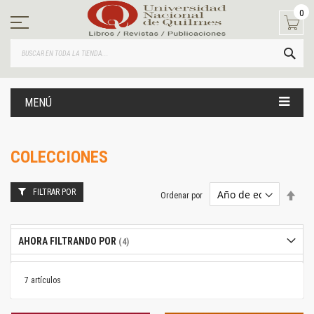
Ir
0
al
contenido
BUS
MENÚ
COLECCIONES
FILTRAR POR
Estab
Ordenar por
dire
desc
AHORA FILTRANDO POR
7
artículos