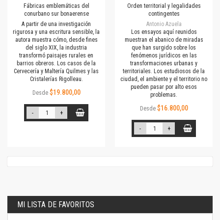
Fábricas emblemáticas del
Orden territorial y legalidades
conurbano sur bonaerense
contingentes
A partir de una investigación
Antonio Azuela
rigurosa y una escritura sensible, la
Los ensayos aquí reunidos
autora muestra cómo, desde fines
muestran el abanico de miradas
del siglo XIX, la industria
que han surgido sobre los
transformó paisajes rurales en
fenómenos jurídicos en las
barrios obreros. Los casos de la
transformaciones urbanas y
Cervecería y Maltería Quilmes y las
territoriales. Los estudiosos de la
Cristalerías Rigolleau.
ciudad, el ambiente y el territorio no
pueden pasar por alto esos
$19.800,00
Desde
problemas.
$16.800,00
Desde
-
+
-
+
MI LISTA DE FAVORITOS