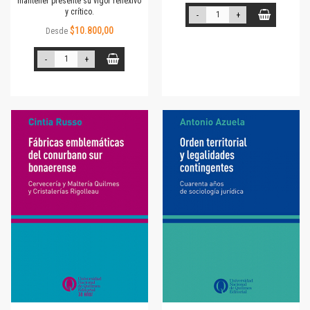
mantener presente su vigor reflexivo
y crítico.
-
+
$10.800,00
Desde
-
+