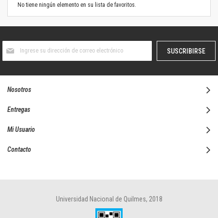
No tiene ningún elemento en su lista de favoritos.
Suscríbase
SUSCRIBIRSE
al
boletín
informativo:
Nosotros
Entregas
Mi Usuario
Contacto
Universidad Nacional de Quilmes, 2018