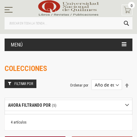
Ir
0
al
contenido
BUS
MENÚ
COLECCIONES
FILTRAR POR
Estab
Ordenar por
dire
desc
AHORA FILTRANDO POR
4
artículos