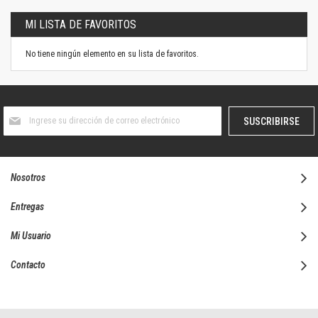
MI LISTA DE FAVORITOS
No tiene ningún elemento en su lista de favoritos.
Suscríbase
SUSCRIBIRSE
al
boletín
informativo:
Nosotros
Entregas
Mi Usuario
Contacto