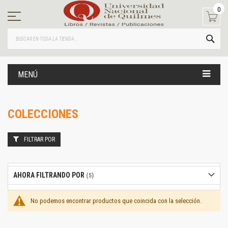
Ir
0
al
contenido
BUS
MENÚ
COLECCIONES
FILTRAR POR
AHORA FILTRANDO POR
No podemos encontrar productos que coincida con la selección.