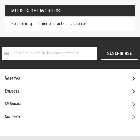
MI LISTA DE FAVORITOS
No tiene ningún elemento en su lista de favoritos.
Suscríbase
SUSCRIBIRSE
al
boletín
informativo:
Nosotros
Entregas
Mi Usuario
Contacto