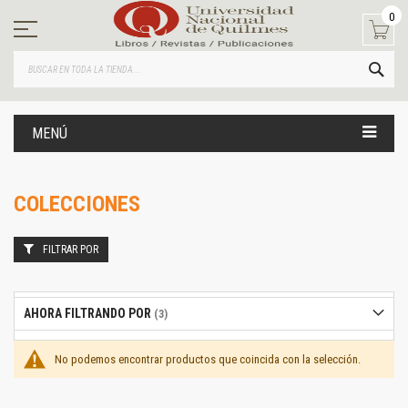
Ir
0
al
contenido
BUS
MENÚ
COLECCIONES
FILTRAR POR
AHORA FILTRANDO POR
No podemos encontrar productos que coincida con la selección.