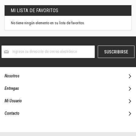
MI LISTA DE FAVORITOS
No tiene ningún elemento en su lista de favoritos.
Suscríbase
SUSCRIBIRSE
al
boletín
informativo:
Nosotros
Entregas
Mi Usuario
Contacto