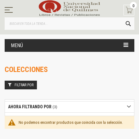
Ir
0
al
contenido
BUS
MENÚ
COLECCIONES
FILTRAR POR
AHORA FILTRANDO POR
No podemos encontrar productos que coincida con la selección.