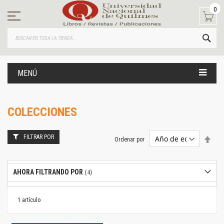
Ir
0
al
contenido
BUS
MENÚ
COLECCIONES
FILTRAR POR
Estab
Ordenar por
dire
desc
AHORA FILTRANDO POR
1
artículo