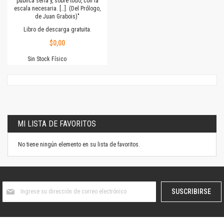
pública seria y, sobre todo, con la
escala necesaria. […]. (Del Prólogo,
de Juan Grabois)"
Libro de descarga gratuita.
$0,00
Sin Stock Físico
MI LISTA DE FAVORITOS
No tiene ningún elemento en su lista de favoritos.
Suscríbase
SUSCRIBIRSE
al
boletín
informativo: