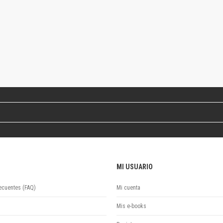
Colecciones
Publicaciones periódicas
Series
MI USUARIO
ecuentes (FAQ)
Mi cuenta
Mis e-books