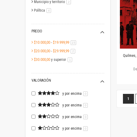
Municipio y territorio
artículo
2
Política
artículo
4
PRECIO
$10.000,00
-
$19.999,99
artículo
15
$20.000,00
-
$29.999,99
artículo
2
Quilmes,
$30.000,00
y superior
artículo
1
D
VALORACIÓN
y por encima
0
Página
Estás
1
y por encima
0
y por encima
0
y por encima
0