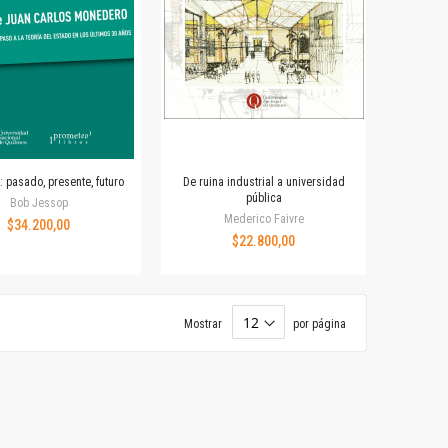
: pasado, presente, futuro
De ruina industrial a universidad
pública
Maris Arnáiz Burne
Bob Jessop
Mederico Faivre
$34.200,00
$22.800,00
Mostrar
por página