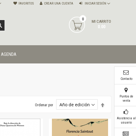
FAVORITOS
CREAR UNA CUENTA
INICIAR SESIÓN
0
MI CARRITO
BUSCAR
0.00
AGENDA
Contacto
Puntos de
venta
Establecer
Ordenar por
dirección
descendente
Asistencia al
usuario