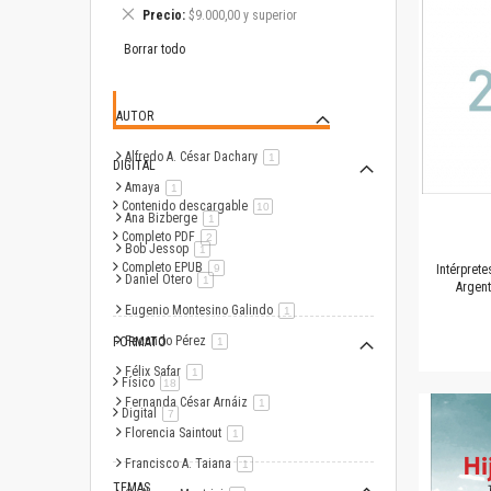
este
Eliminar
Precio
$9.000,00 y superior
artículo
este
artículo
Borrar todo
AUTOR
Alfredo A. César Dachary
artículo
1
DIGITAL
Amaya
artículo
1
Contenido descargable
artículo
10
Ana Bizberge
artículo
1
Completo PDF
artículo
2
Bob Jessop
artículo
1
Completo EPUB
artículo
9
Intérprete
Daniel Otero
artículo
1
Argent
Eugenio Montesino Galindo
artículo
1
Facundo Pérez
FORMATO
artículo
1
Félix Safar
artículo
1
Físico
artículo
18
Fernanda César Arnáiz
artículo
1
Digital
artículo
7
Florencia Saintout
artículo
1
Francisco A. Taiana
artículo
1
TEMAS