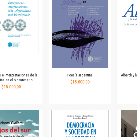
Horizontes en las artes
La ideología argentina y latinoamericana
Las ciudades y las ideas
Serie Nuevas aproximaciones
Serie Clásicos latinoamericanos
Medios&redes
Música y ciencia
Serie Arte sonoro
Nuevos enfoques en ciencia y tecnología
Sociedad-tecnología-ciencia
s e interpretaciones de la
Poesía argentina
Alberdi y 
Serie digital
ina en el bicentenario
$15.000,00
Territorio y acumulación: conflictividades y alternativas
$15.000,00
Textos y lecturas en ciencias sociales
Serie Punto de encuentros
Publicaciones periódicas
Prismas
Redes
Revista de Ciencias Sociales. Primera época