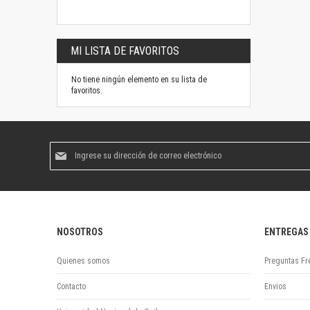
MI LISTA DE FAVORITOS
No tiene ningún elemento en su lista de
favoritos.
Suscríbase
al
boletín
informativo:
NOSOTROS
ENTREGAS
Quienes somos
Preguntas Fr
Contacto
Envios