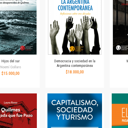
Revista de Ciencias Sociales. Segunda época
Fondo editorial
Biomedicina
Coediciones
Jornadas académicas
La ideología argentina
Libros de arte
Otros títulos
Textos para la enseñanza universitaria
Hijos del sur
Democracia y sociedad en la
Argentina contemporánea
Intersecciones
Noemí Ciollaro
$18.000,00
$15.000,00
Convergencia. Entre memoria y sociedad
Filosofía y ciencia
Política
Serie Clásica
Serie Contemporánea
Unidad de Publicaciones del Departamento de Ciencia y Tecnología
Colecciones
Universidad Virtual de Quilmes