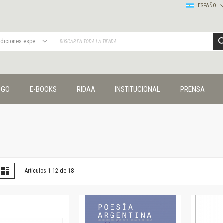
ESPAÑOL
Ediciones especiales
TODAS
Publicaciones
OGO
E-BOOKS
RIDAA
INSTITUCIONAL
PRENSA
Editorial
Colecciones
Administración y economía
Coedición UNQ / Clacso
Coedición UNQ / UNC
Comunicación y cultura
Crímenes y violencias
er
la
Lista
Artículos
1
-
12
de
18
omo
Cuadernos universitarios
Derechos humanos
Ediciones especiales
Géneros