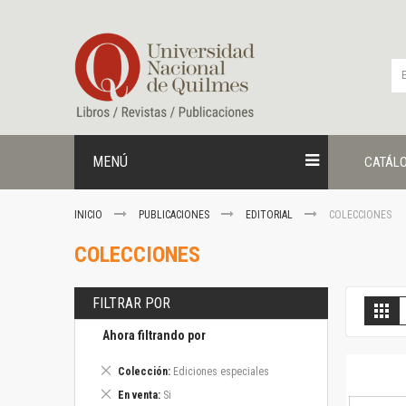
Ir
al
contenido
MENÚ
CATÁL
INICIO
PUBLICACIONES
EDITORIAL
COLECCIONES
COLECCIONES
FILTRAR POR
V
Gril
c
Ahora filtrando por
Eliminar
Colección
Ediciones especiales
este
Eliminar
En venta
Si
artículo