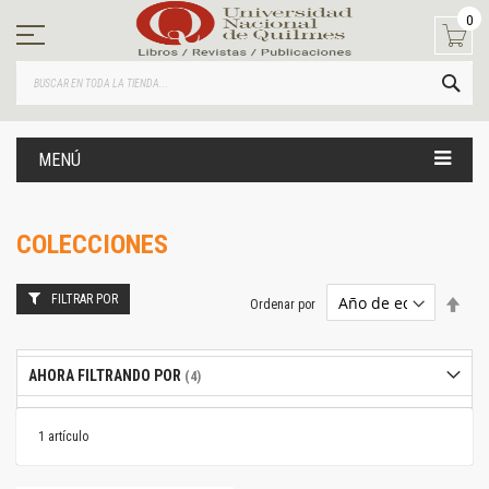
Ir
0
al
contenido
BUS
MENÚ
COLECCIONES
FILTRAR POR
Estab
Ordenar por
dire
desc
AHORA FILTRANDO POR
1
artículo