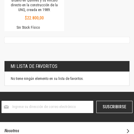
urbano en Quilmes y su vínculo
directo en la construcción de la
UNQ, creada en 1989.
$22.800,00
Sin Stock Físico
MI LISTA DE FAVORITOS
No tiene ningún elemento en su lista de favoritos.
Suscríbase
SUSCRIBIRSE
al
boletín
informativo:
Nosotros