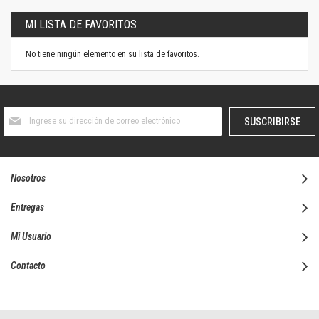
MI LISTA DE FAVORITOS
No tiene ningún elemento en su lista de favoritos.
Suscríbase
SUSCRIBIRSE
al
boletín
informativo:
Nosotros
Entregas
Mi Usuario
Contacto