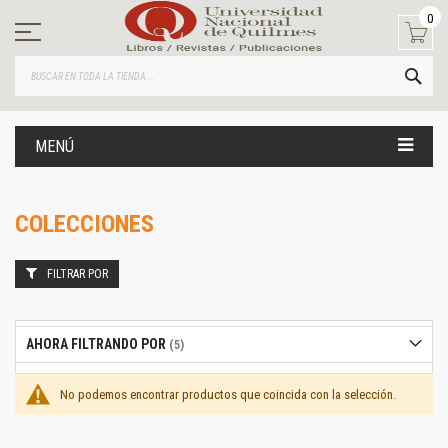
Ir
0
al
contenido
BUS
MENÚ
COLECCIONES
FILTRAR POR
AHORA FILTRANDO POR
No podemos encontrar productos que coincida con la selección.