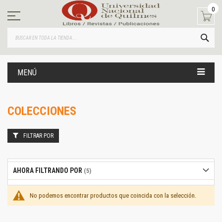
Ir
0
al
contenido
BUS
MENÚ
COLECCIONES
FILTRAR POR
AHORA FILTRANDO POR
No podemos encontrar productos que coincida con la selección.