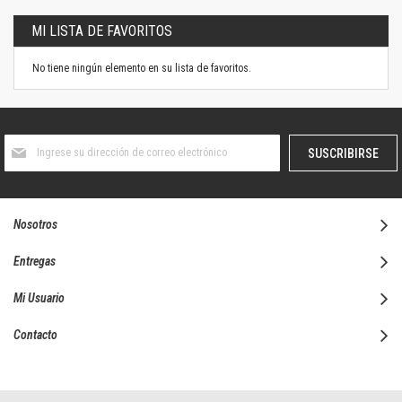
MI LISTA DE FAVORITOS
No tiene ningún elemento en su lista de favoritos.
Suscríbase
SUSCRIBIRSE
al
boletín
informativo:
Nosotros
Entregas
Mi Usuario
Contacto