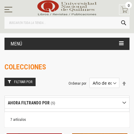
Ir
0
al
contenido
BUS
MENÚ
COLECCIONES
FILTRAR POR
Estab
Ordenar por
dire
desc
AHORA FILTRANDO POR
7
artículos