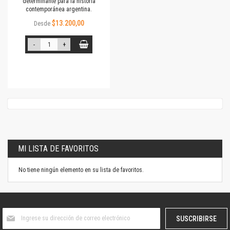
determinante para la historia
contemporánea argentina.
$13.200,00
Desde
-
+
MI LISTA DE FAVORITOS
No tiene ningún elemento en su lista de favoritos.
Suscríbase
SUSCRIBIRSE
al
boletín