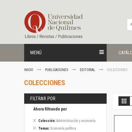
Ir
al
contenido
MENÚ
CATÁL
INICIO
PUBLICACIONES
EDITORIAL
COLECCIONES
COLECCIONES
FILTRAR POR
V
Gril
c
Ahora filtrando por
Eliminar
Colección
Administración y economía
este
Eliminar
Temas
Economía política
artículo