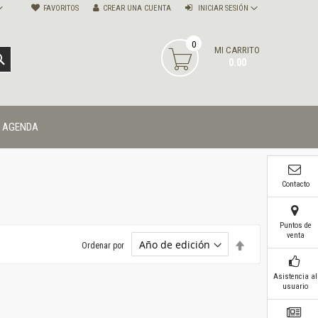
FAVORITOS
CREAR UNA CUENTA
INICIAR SESIÓN
0
MI CARRITO
BUSCAR
0.00
AGENDA
Contacto
Puntos de
venta
Establecer
Ordenar por
dirección
descendente
Asistencia al
usuario