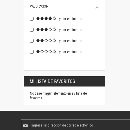
VALORACIÓN
y por encima
0
y por encima
0
y por encima
0
y por encima
0
MI LISTA DE FAVORITOS
No tiene ningún elemento en su lista de
favoritos.
Suscríbase
al