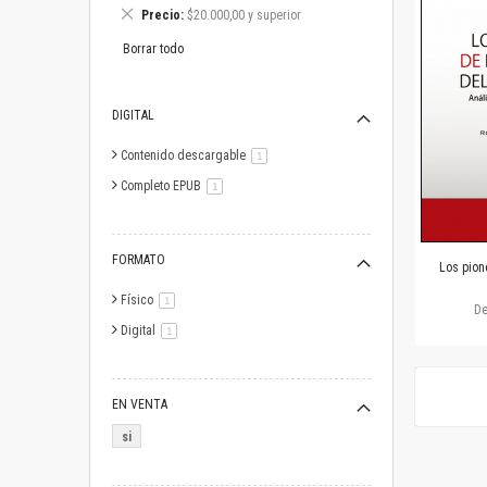
este
Eliminar
Precio
$20.000,00 y superior
artículo
este
artículo
Borrar todo
DIGITAL
Contenido descargable
artículo
1
Completo EPUB
artículo
1
FORMATO
Los pion
Físico
artículo
1
D
Digital
artículo
1
EN VENTA
si