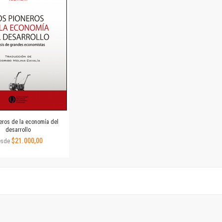
Horizontes en las artes
La ideología argentina y latinoamericana
Las ciudades y las ideas
Serie Nuevas aproximaciones
Serie Clásicos latinoamericanos
Medios&redes
Música y ciencia
Serie Arte sonoro
Nuevos enfoques en ciencia y tecnología
Sociedad-tecnología-ciencia
eros de la economía del
Serie digital
desarrollo
Territorio y acumulación: conflictividades y alternativas
$21.000,00
esde
Textos y lecturas en ciencias sociales
Serie Punto de encuentros
Publicaciones periódicas
Prismas
Redes
Revista de Ciencias Sociales. Primera época