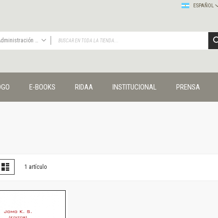
ESPAÑOL
Administración y economía
TODAS
Publicaciones
OGO
E-BOOKS
RIDAA
INSTITUCIONAL
PRENSA
Editorial
Colecciones
Administración y economía
Coedición UNQ / Clacso
Coedición UNQ / UNC
Comunicación y cultura
Crímenes y violencias
er
la
Lista
1
artículo
omo
Cuadernos universitarios
Derechos humanos
Ediciones especiales
Géneros