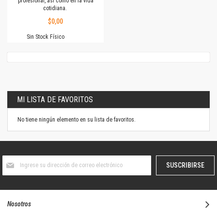
profesional, así como en la vida
cotidiana.
$0,00
Sin Stock Físico
MI LISTA DE FAVORITOS
No tiene ningún elemento en su lista de favoritos.
Suscríbase
SUSCRIBIRSE
al
boletín
informativo:
Nosotros