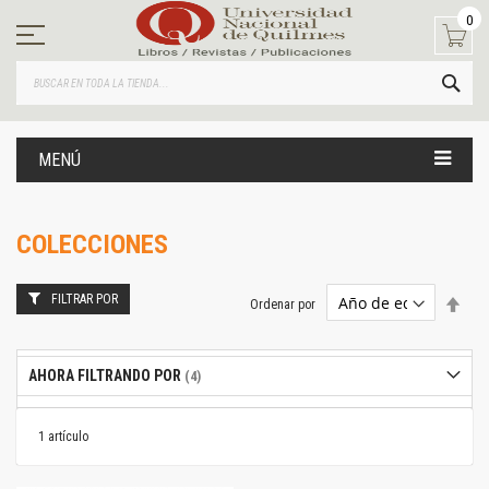
Ir
0
al
contenido
BUS
MENÚ
COLECCIONES
FILTRAR POR
Estab
Ordenar por
dire
desc
AHORA FILTRANDO POR
1
artículo