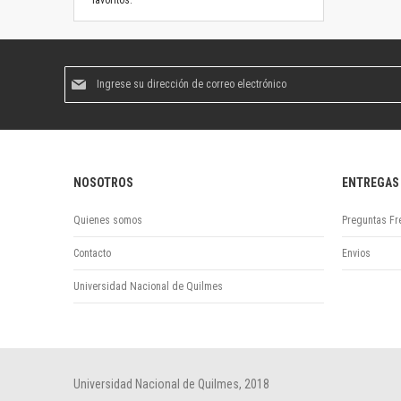
favoritos.
Suscríbase
al
boletín
informativo:
NOSOTROS
ENTREGAS
Quienes somos
Preguntas Fr
Contacto
Envios
Universidad Nacional de Quilmes
Universidad Nacional de Quilmes, 2018