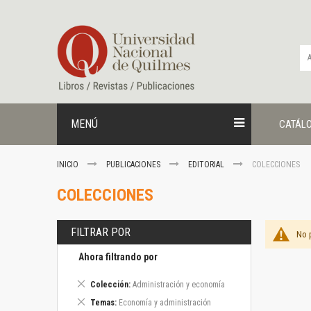
Ir
al
contenido
MENÚ
CATÁL
INICIO
PUBLICACIONES
EDITORIAL
COLECCIONES
COLECCIONES
FILTRAR POR
No 
Ahora filtrando por
Eliminar
Colección
Administración y economía
este
Eliminar
Temas
Economía y administración
artículo