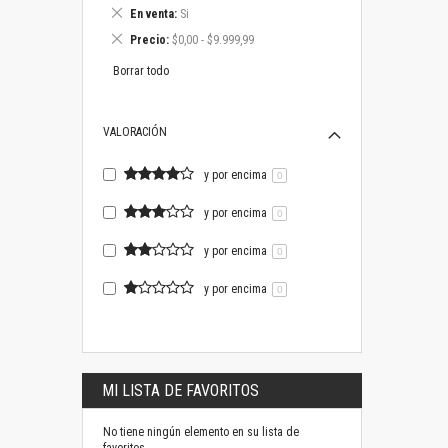
este
Eliminar
En venta
Si
artículo
este
Eliminar
Precio
$0,00 - $9.999,99
artículo
este
artículo
Borrar todo
VALORACIÓN
y por encima
0
y por encima
0
y por encima
0
y por encima
0
MI LISTA DE FAVORITOS
No tiene ningún elemento en su lista de