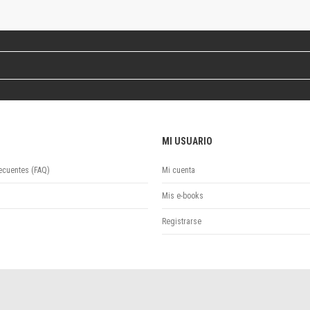
Revista de Ciencias Sociales. Segunda época
Fondo editorial
Biomedicina
Coediciones
Jornadas académicas
La ideología argentina
Libros de arte
Otros títulos
MI USUARIO
Textos para la enseñanza universitaria
Intersecciones
ecuentes (FAQ)
Mi cuenta
Convergencia. Entre memoria y sociedad
Filosofía y ciencia
Mis e-books
Política
Registrarse
Serie Clásica
Serie Contemporánea
Unidad de Publicaciones del Departamento de Ciencia y Tecnología
Colecciones
Universidad Virtual de Quilmes