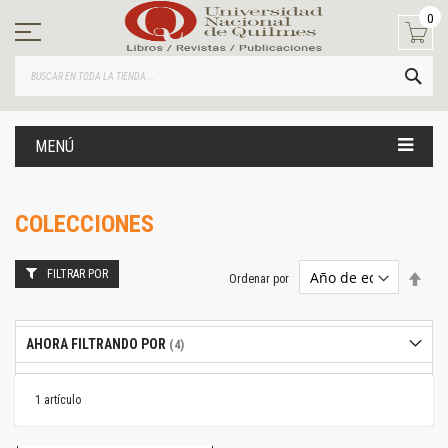
Ir
0
al
contenido
BUS
MENÚ
COLECCIONES
FILTRAR POR
Estab
Ordenar por
dire
desc
AHORA FILTRANDO POR
1
artículo