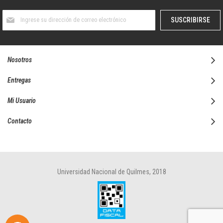
Suscríbase
SUSCRIBIRSE
al
boletín
informativo:
Nosotros
Entregas
Mi Usuario
Contacto
Universidad Nacional de Quilmes, 2018