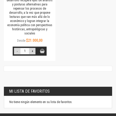
desarrollo
recupera ejes de análisis
y posturas alternativas para
repensar los procesos de
desarrollo, a la vez que propone
lecturas que van más allá de lo
económico y logran integrar la
economía política con perspectivas
históricas, antropológicas y
sociales
$21.000,00
Desde
-
+
MI LISTA DE FAVORITOS
No tiene ningún elemento en su lista de favoritos.