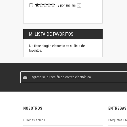
y por encima
0
MI LISTA DE FAVORITOS
No tiene ningún elemento en su lista de
favoritos.
Suscríbase
al
boletín
informativo:
NOSOTROS
ENTREGAS
Quienes somos
Preguntas Fr