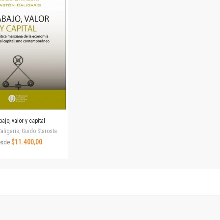
Horizontes en las artes
La ideología argentina y latinoamericana
Las ciudades y las ideas
Serie Nuevas aproximaciones
Serie Clásicos latinoamericanos
Medios&redes
Música y ciencia
Serie Arte sonoro
Nuevos enfoques en ciencia y tecnología
Sociedad-tecnología-ciencia
ajo, valor y capital
Serie digital
aligaris, Guido Starosta
Territorio y acumulación: conflictividades y alternativas
$11.400,00
esde
Textos y lecturas en ciencias sociales
Serie Punto de encuentros
Publicaciones periódicas
Prismas
Redes
Revista de Ciencias Sociales. Primera época