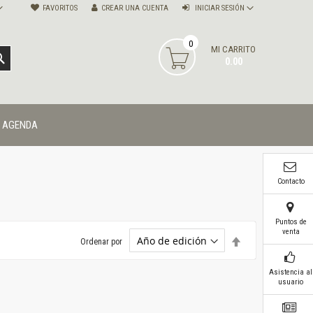
FAVORITOS
CREAR UNA CUENTA
INICIAR SESIÓN
0
MI CARRITO
BUSCAR
0.00
AGENDA
Contacto
Puntos de
venta
Establecer
Ordenar por
dirección
descendente
Asistencia al
usuario