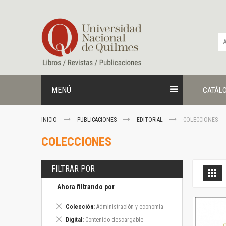
Ir
al
contenido
MENÚ
CATÁL
INICIO
PUBLICACIONES
EDITORIAL
COLECCIONES
COLECCIONES
FILTRAR POR
V
Gril
c
Ahora filtrando por
Eliminar
Colección
Administración y economía
este
Eliminar
Digital
Contenido descargable
artículo