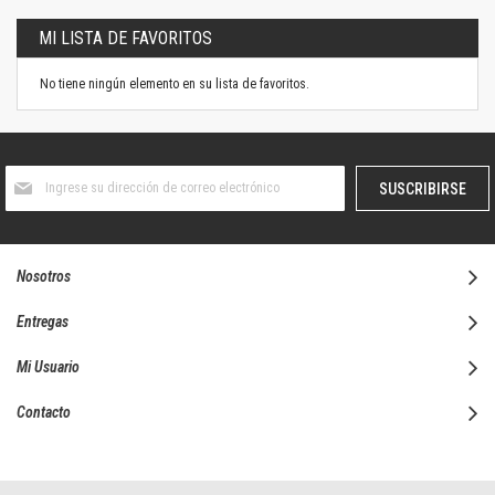
MI LISTA DE FAVORITOS
No tiene ningún elemento en su lista de favoritos.
Suscríbase
SUSCRIBIRSE
al
boletín
informativo:
Nosotros
Entregas
Mi Usuario
Contacto