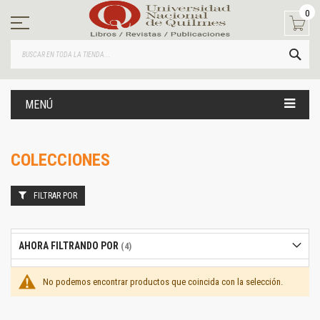
Ir
0
al
contenido
BUS
MENÚ
COLECCIONES
FILTRAR POR
AHORA FILTRANDO POR
No podemos encontrar productos que coincida con la selección.