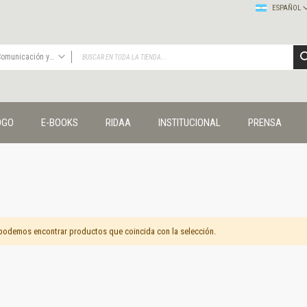
ESPAÑOL
Comunicación y cultura
TODAS
Publicaciones
OGO
E-BOOKS
RIDAA
INSTITUCIONAL
PRENSA
Editorial
Colecciones
Administración y economía
Coedición UNQ / Clacso
Coedición UNQ / UNC
Comunicación y cultura
Crímenes y violencias
podemos encontrar productos que coincida con la selección.
Cuadernos universitarios
Derechos humanos
Ediciones especiales
Géneros