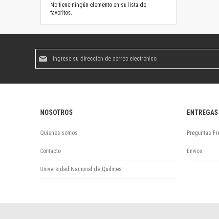
No tiene ningún elemento en su lista de
favoritos.
Suscríbase
al
boletín
informativo:
NOSOTROS
ENTREGAS
Quienes somos
Preguntas Fr
Contacto
Envios
Universidad Nacional de Quilmes