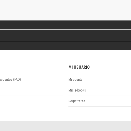
Revista de Ciencias Sociales. Segunda época
Fondo editorial
Biomedicina
Coediciones
Jornadas académicas
La ideología argentina
Libros de arte
Otros títulos
Textos para la enseñanza universitaria
MI USUARIO
Intersecciones
Convergencia. Entre memoria y sociedad
ecuentes (FAQ)
Mi cuenta
Filosofía y ciencia
Política
Mis e-books
Serie Clásica
Registrarse
Serie Contemporánea
Unidad de Publicaciones del Departamento de Ciencia y Tecnología
Colecciones
Universidad Virtual de Quilmes