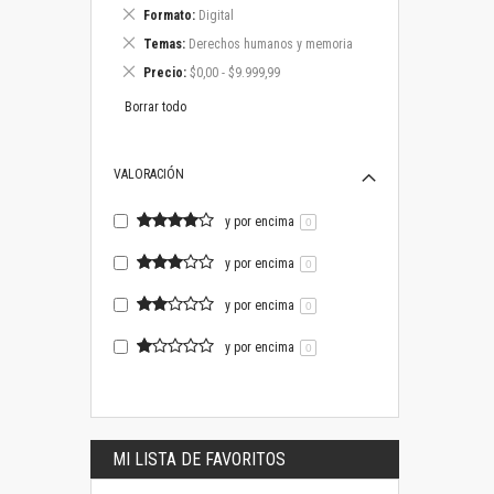
este
Eliminar
Formato
Digital
artículo
este
Eliminar
Temas
Derechos humanos y memoria
artículo
este
Eliminar
Precio
$0,00 - $9.999,99
artículo
este
artículo
Borrar todo
VALORACIÓN
y por encima
0
y por encima
0
y por encima
0
y por encima
0
MI LISTA DE FAVORITOS