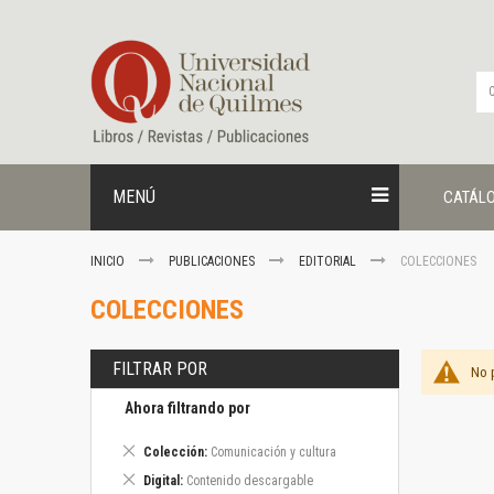
Ir
al
contenido
MENÚ
CATÁL
INICIO
PUBLICACIONES
EDITORIAL
COLECCIONES
COLECCIONES
FILTRAR POR
No 
Ahora filtrando por
Eliminar
Colección
Comunicación y cultura
este
Eliminar
Digital
Contenido descargable
artículo