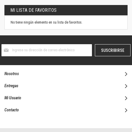
MI LISTA DE FAVORITOS
No tiene ningún elemento en su lista de favoritos.
Suscríbase
SUSCRIBIRSE
al
boletín
informativo:
Nosotros
Entregas
Mi Usuario
Contacto