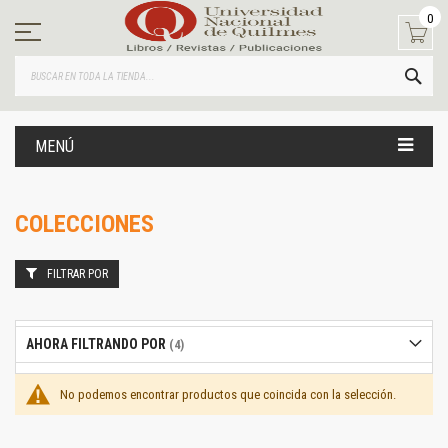
Ir
0
al
contenido
BUS
MENÚ
COLECCIONES
FILTRAR POR
AHORA FILTRANDO POR
No podemos encontrar productos que coincida con la selección.