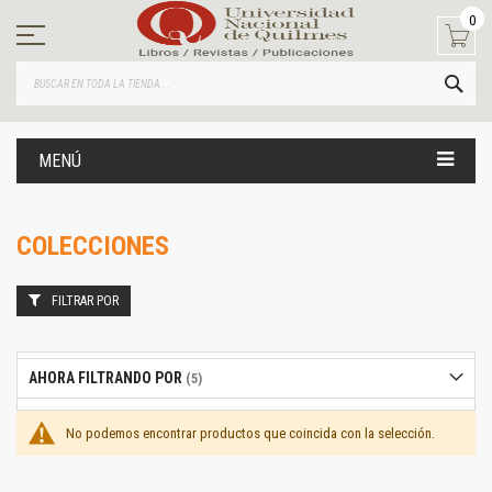
Ir
0
al
contenido
BUS
MENÚ
COLECCIONES
FILTRAR POR
AHORA FILTRANDO POR
No podemos encontrar productos que coincida con la selección.