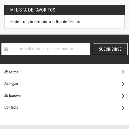
MI LISTA DE FAVORITOS
No tiene ningún elemento en su lista de favoritos.
Suscríbase
SUSCRIBIRSE
al
boletín
informativo:
Nosotros
Entregas
Mi Usuario
Contacto