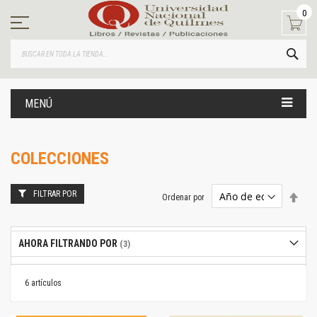
Ir
0
al
contenido
BUS
MENÚ
COLECCIONES
FILTRAR POR
Estab
Ordenar por
dire
desc
AHORA FILTRANDO POR
6
artículos