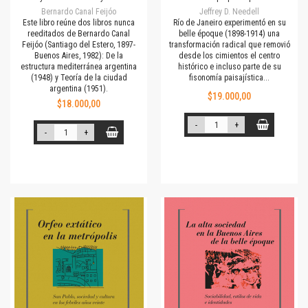
Bernardo Canal Feijóo
Jeffrey D. Needell
Este libro reúne dos libros nunca
Río de Janeiro experimentó en su
reeditados de Bernardo Canal
belle époque (1898-1914) una
Feijóo (Santiago del Estero, 1897-
transformación radical que removió
Buenos Aires, 1982): De la
desde los cimientos el centro
estructura mediterránea argentina
histórico e incluso parte de su
(1948) y Teoría de la ciudad
fisonomía paisajística...
argentina (1951).
$19.000,00
$18.000,00
-
+
-
+