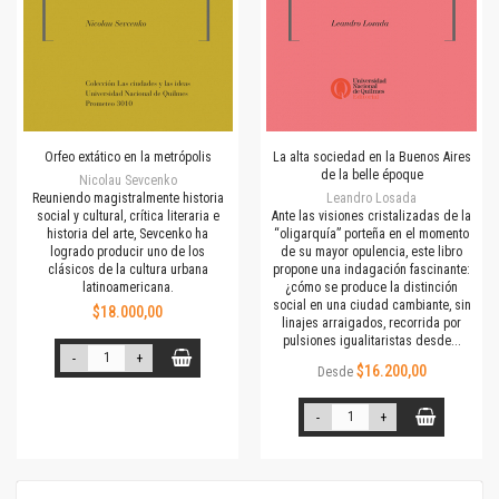
Orfeo extático en la metrópolis
La alta sociedad en la Buenos Aires
de la belle époque
Nicolau Sevcenko
Reuniendo magistralmente historia
Leandro Losada
social y cultural, crítica literaria e
Ante las visiones cristalizadas de la
historia del arte, Sevcenko ha
“oligarquía” porteña en el momento
logrado producir uno de los
de su mayor opulencia, este libro
clásicos de la cultura urbana
propone una indagación fascinante:
latinoamericana.
¿cómo se produce la distinción
social en una ciudad cambiante, sin
$18.000,00
linajes arraigados, recorrida por
pulsiones igualitaristas desde...
-
+
$16.200,00
Desde
-
+