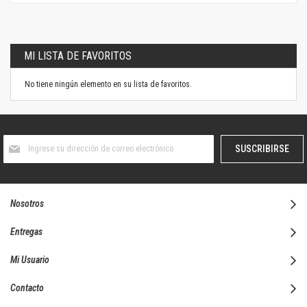
MI LISTA DE FAVORITOS
No tiene ningún elemento en su lista de favoritos.
Suscríbase
SUSCRIBIRSE
al
boletín
informativo:
Nosotros
Entregas
Mi Usuario
Contacto