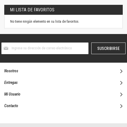
MI LISTA DE FAVORITOS
No tiene ningún elemento en su lista de favoritos.
Suscríbase
SUSCRIBIRSE
al
boletín
informativo:
Nosotros
Entregas
Mi Usuario
Contacto