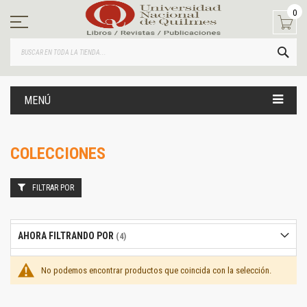
Ir
0
al
contenido
BUS
MENÚ
COLECCIONES
FILTRAR POR
AHORA FILTRANDO POR
No podemos encontrar productos que coincida con la selección.