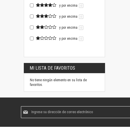
y por encima
0
y por encima
0
y por encima
0
y por encima
0
MI LISTA DE FAVORITOS
No tiene ningún elemento en su lista de
favoritos.
Suscríbase
al
boletín
informativo: