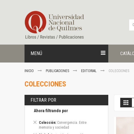
Ir
al
contenido
MENÚ
CATÁL
INICIO
PUBLICACIONES
EDITORIAL
COLECCIONES
COLECCIONES
FILTRAR POR
V
Gril
c
Ahora filtrando por
Eliminar
Colección
Convergencia. Entre
este
memoria y sociedad
artículo