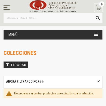
Ir
0
al
contenido
BUS
MENÚ
COLECCIONES
FILTRAR POR
AHORA FILTRANDO POR
No podemos encontrar productos que coincida con la selección.