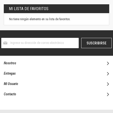
MI LISTA DE FAVORITOS
No tiene ningún elemento en su lista de favoritos.
Suscríbase
SUSCRIBIRSE
al
boletín
informativo:
Nosotros
Entregas
Mi Usuario
Contacto