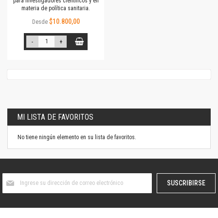
para investigadores científicos y en
materia de política sanitaria.
$10.800,00
Desde
-
+
MI LISTA DE FAVORITOS
No tiene ningún elemento en su lista de favoritos.
Suscríbase
SUSCRIBIRSE
al
boletín
informativo: