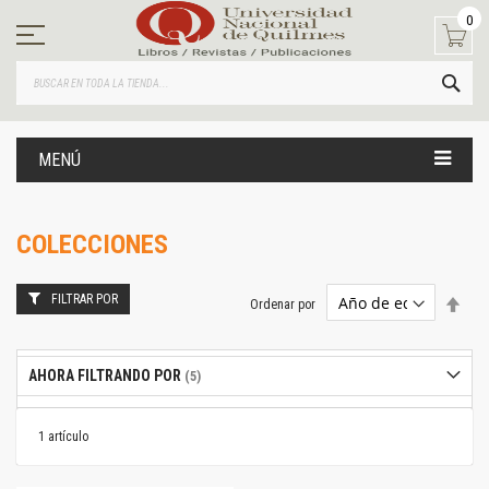
Ir
0
al
contenido
BUS
MENÚ
COLECCIONES
FILTRAR POR
Estab
Ordenar por
dire
desc
AHORA FILTRANDO POR
1
artículo