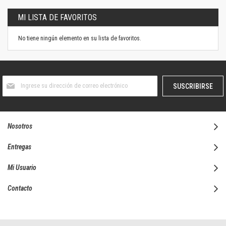
MI LISTA DE FAVORITOS
No tiene ningún elemento en su lista de favoritos.
Suscríbase
SUSCRIBIRSE
al
boletín
informativo:
Nosotros
Entregas
Mi Usuario
Contacto