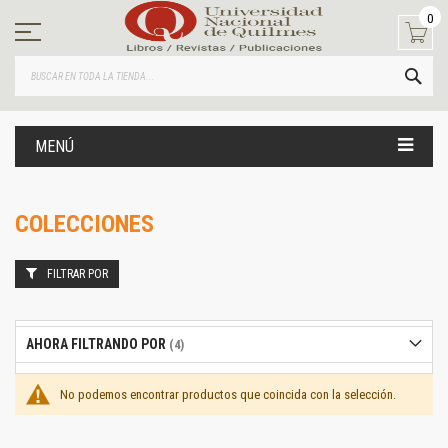
Ir
0
al
contenido
BUS
MENÚ
COLECCIONES
FILTRAR POR
AHORA FILTRANDO POR
No podemos encontrar productos que coincida con la selección.