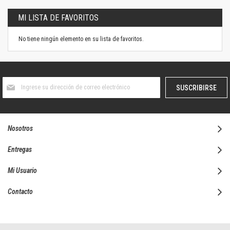
MI LISTA DE FAVORITOS
No tiene ningún elemento en su lista de favoritos.
Suscríbase
SUSCRIBIRSE
al
boletín
informativo:
Nosotros
Entregas
Mi Usuario
Contacto