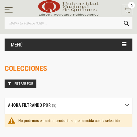
Ir
0
al
contenido
BUS
MENÚ
COLECCIONES
FILTRAR POR
AHORA FILTRANDO POR
No podemos encontrar productos que coincida con la selección.