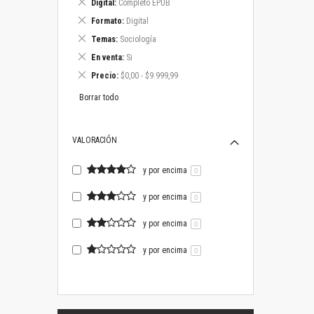
Eliminar
Digital
Completo EPUB
este
Eliminar
Formato
Digital
artículo
este
Eliminar
Temas
Sociología
artículo
este
Eliminar
En venta
Si
artículo
este
Eliminar
Precio
$0,00 - $9.999,99
artículo
este
artículo
Borrar todo
VALORACIÓN
y por encima
0
y por encima
0
y por encima
0
y por encima
0