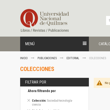
Ir
al
contenido
MENÚ
CATÁL
INICIO
PUBLICACIONES
EDITORIAL
COLECCIONES
COLECCIONES
FILTRAR POR
No 
Ahora filtrando por
Eliminar
Colección
Sociedad-tecnología-
este
ciencia
artículo