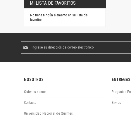
MI LISTA DE FAVORITOS
No tiene ningún elemento en su lista de
favoritos.
Suscríbase
al
boletín
informativo:
NOSOTROS
ENTREGAS
Quienes somos
Preguntas Fr
Contacto
Envios
Universidad Nacional de Quilmes