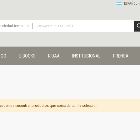
ESPAÑOL
Sociedad-tecnología-ciencia
TODAS
Publicaciones
OGO
E-BOOKS
RIDAA
INSTITUCIONAL
PRENSA
Editorial
Colecciones
Administración y economía
Coedición UNQ / Clacso
Coedición UNQ / UNC
Comunicación y cultura
Crímenes y violencias
podemos encontrar productos que coincida con la selección.
Cuadernos universitarios
Derechos humanos
Ediciones especiales
Géneros