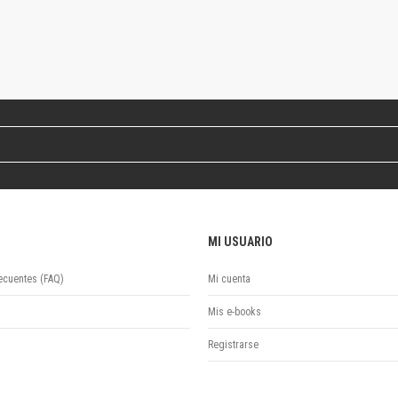
Revista de Ciencias Sociales. Segunda época
Fondo editorial
Biomedicina
Coediciones
Jornadas académicas
La ideología argentina
Libros de arte
Otros títulos
Textos para la enseñanza universitaria
Intersecciones
Convergencia. Entre memoria y sociedad
MI USUARIO
Filosofía y ciencia
Política
ecuentes (FAQ)
Mi cuenta
Serie Clásica
Mis e-books
Serie Contemporánea
Unidad de Publicaciones del Departamento de Ciencia y Tecnología
Registrarse
Colecciones
Universidad Virtual de Quilmes